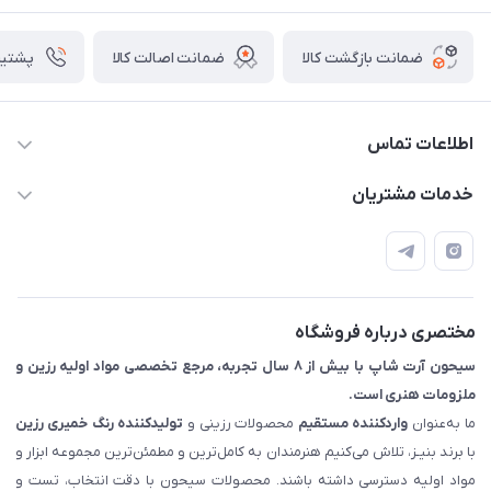
ضمانت بازگشت کالا
ضمانت اصالت کالا
پشتیبانی ۴
اطلاعات تماس
09133754672 (ساعات پاسخگویی ۸ صبح تا ۱۸ عصر) -
خدمات مشتریان
روزهای تعطیل ما هم تعطیلیم🌹
📝 قوانین و مقررات
📖 راهنما
اصفهان - خیابان آتشگاه (فروش حضوری نداریم)
مختصری درباره فروشگاه
سیحون آرت شاپ با بیش از ۸ سال تجربه، مرجع تخصصی مواد اولیه رزین و
ملزومات هنری است.
ما به‌عنوان
واردکننده مستقیم
محصولات رزینی و
تولیدکننده رنگ
خمیری رزین
با برند بنیـز، تلاش می‌کنیم هنرمندان به کامل‌ترین و مطمئن‌ترین مجموعه ابزار و
مواد اولیه دسترسی داشته باشند. محصولات سیحون با دقت انتخاب، تست و