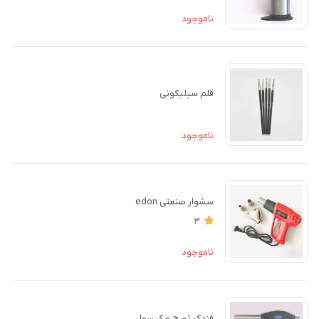
ناموجود
قلم سیلیکونی
ناموجود
سشوار صنعتی edon
3
ناموجود
فندک تورچ و کپسول