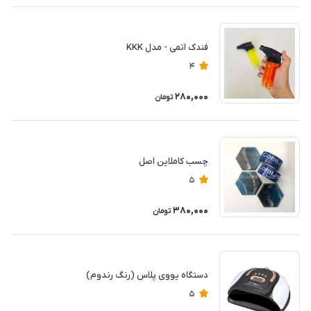
فندک اتمی - مدل KKK
4
280,000
تومان
چسب کاملاین اصل
5
380,000
تومان
دستگاه یووی پلاس (رنگ رندوم)
5