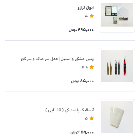
انواع ترازو
5
495,000
تومان
پنس مشکی و استیل | مدل سر صاف و سر کج
4.8
85,000
تومان
آبسلانگ پلاستیکی ( 10 تایی )
5
159,000
تومان