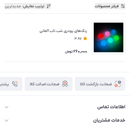
فیلتر محصولات
ترتیب نمایش
:
جدیدترین
رنگ‌های پودری شب تاب آلمانی
3.97
260,000
تومان
ضمانت بازگشت کالا
ضمانت اصالت کالا
پشتیبانی ۴
اطلاعات تماس
09133754672 (ساعات پاسخگویی ۸ صبح تا ۱۸ عصر) -
خدمات مشتریان
روزهای تعطیل ما هم تعطیلیم🌹