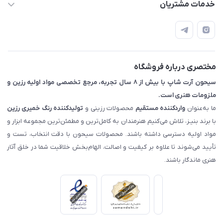
09133754672 (ساعات پاسخگویی ۸ صبح تا ۱۸ عصر) -
خدمات مشتریان
روزهای تعطیل ما هم تعطیلیم🌹
📝 قوانین و مقررات
📖 راهنما
اصفهان - خیابان آتشگاه (فروش حضوری نداریم)
مختصری درباره فروشگاه
سیحون آرت شاپ با بیش از ۸ سال تجربه، مرجع تخصصی مواد اولیه رزین و
ملزومات هنری است.
ما به‌عنوان
واردکننده مستقیم
محصولات رزینی و
تولیدکننده رنگ
خمیری رزین
با برند بنیـز، تلاش می‌کنیم هنرمندان به کامل‌ترین و مطمئن‌ترین مجموعه ابزار و
مواد اولیه دسترسی داشته باشند. محصولات سیحون با دقت انتخاب، تست و
تأیید می‌شوند تا علاوه بر کیفیت و اصالت، الهام‌بخش خلاقیت شما در خلق آثار
هنری ماندگار باشند.