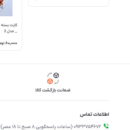
_ مدل 2
80,000
توم
ضمانت بازگشت کالا
اطلاعات تماس
09133754672 (ساعات پاسخگویی ۸ صبح تا ۱۸ عصر)