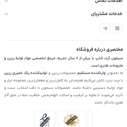
اطلاعات تماس
09133754672 (ساعات پاسخگویی ۸ صبح تا ۱۸ عصر) -
خدمات مشتریان
روزهای تعطیل ما هم تعطیلیم🌹
📝 قوانین و مقررات
📖 راهنما
اصفهان - خیابان آتشگاه (فروش حضوری نداریم)
مختصری درباره فروشگاه
سیحون آرت شاپ با بیش از ۸ سال تجربه، مرجع تخصصی مواد اولیه رزین و
ملزومات هنری است.
ما به‌عنوان
واردکننده مستقیم
محصولات رزینی و
تولیدکننده رنگ
خمیری رزین
با برند بنیـز، تلاش می‌کنیم هنرمندان به کامل‌ترین و مطمئن‌ترین مجموعه ابزار و
مواد اولیه دسترسی داشته باشند. محصولات سیحون با دقت انتخاب، تست و
تأیید می‌شوند تا علاوه بر کیفیت و اصالت، الهام‌بخش خلاقیت شما در خلق آثار
هنری ماندگار باشند.