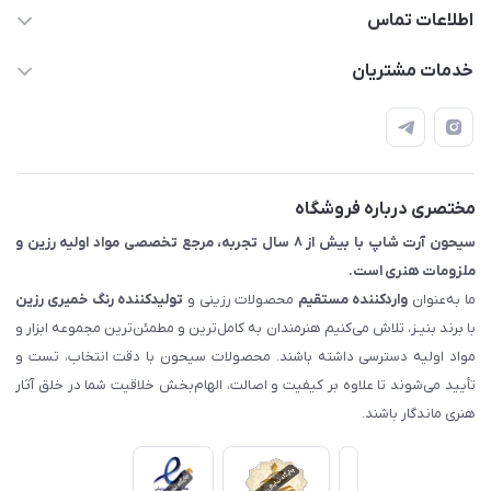
اطلاعات تماس
09133754672 (ساعات پاسخگویی ۸ صبح تا ۱۸ عصر) -
خدمات مشتریان
روزهای تعطیل ما هم تعطیلیم🌹
📝 قوانین و مقررات
📖 راهنما
اصفهان - خیابان آتشگاه (فروش حضوری نداریم)
مختصری درباره فروشگاه
سیحون آرت شاپ با بیش از ۸ سال تجربه، مرجع تخصصی مواد اولیه رزین و
ملزومات هنری است.
ما به‌عنوان
واردکننده مستقیم
محصولات رزینی و
تولیدکننده رنگ
خمیری رزین
با برند بنیـز، تلاش می‌کنیم هنرمندان به کامل‌ترین و مطمئن‌ترین مجموعه ابزار و
مواد اولیه دسترسی داشته باشند. محصولات سیحون با دقت انتخاب، تست و
تأیید می‌شوند تا علاوه بر کیفیت و اصالت، الهام‌بخش خلاقیت شما در خلق آثار
هنری ماندگار باشند.