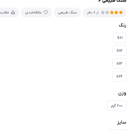
سنگ طبیعی ۶
سنگ طبیعی
علاقه‌مندی
مقایس
از 8 نظر
رنگ
St1
St2
st3
st4
وزن
۲۰۰ گرم
سایز