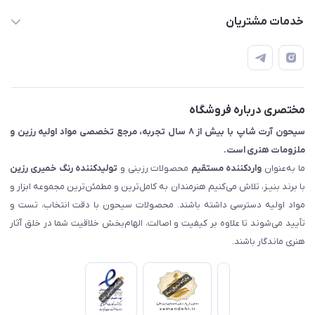
موج و دریا
09133754672 (ساعات پاسخگویی ۸ صبح تا ۱۸ عصر) -
خدمات مشتریان
دود
روزهای تعطیل ما هم تعطیلیم🌹
کهکشانی
📝 قوانین و مقررات
سایه‌روشن
📖 راهنما
اصفهان - خیابان آتشگاه (فروش حضوری نداریم)
طرح‌های شفاف
آبستره
مختصری درباره فروشگاه
نقاشی روی یوپو
سیحون آرت شاپ با بیش از ۸ سال تجربه، مرجع تخصصی مواد اولیه رزین و
ایجاد می‌کنند.
ملزومات هنری است.
این رنگ‌ها برخلاف رنگ‌های خمیری یا پودری، رزین را کدر نمی‌کنند و
ما به‌عنوان
واردکننده مستقیم
محصولات رزینی و
تولیدکننده رنگ
خمیری رزین
نتیجه‌ای شفاف، زنده و جذاب به شما می‌دهند.
با برند بنیـز، تلاش می‌کنیم هنرمندان به کامل‌ترین و مطمئن‌ترین مجموعه ابزار و
مواد اولیه دسترسی داشته باشند. محصولات سیحون با دقت انتخاب، تست و
✨ دو نوع رنگ جوهری: الکلی و میکروبی – تفاوت‌ها و کاربردها
تأیید می‌شوند تا علاوه بر کیفیت و اصالت، الهام‌بخش خلاقیت شما در خلق آثار
هنری ماندگار باشند.
در دسته رنگ‌های جوهری، دو مدل اصلی داریم.
در ادامه به‌صورت کاملاً ساده و کاربردی معرفی‌شان می‌کنم تا سریع
بدانید کدام برای کار شما مناسب است.