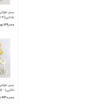
بیس مولتی 
یلدایی(۱۲ تکه)
129,000
توم
بیس مولتی 
۱۰تایی) - کالکشن ۱
430,000
ت