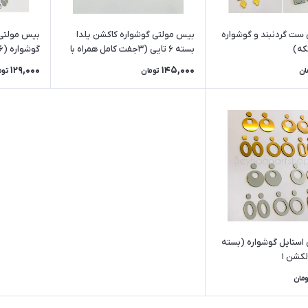
ست گردنبند و گوشواره
بیس مولتی گوشواره کاکشن یلدا
بیس مولتی ا
بسته ۶ تایی (۳جفت کامل همراه با
گوشواره (۶ تایی) -کالکشن ۳
پین بالایی)
129,000
145,000
ان
تومان
توم
استایل گوشواره (بسته
ومان