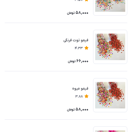
4.57
58,000
تومان
فیمو توت فرنگی
4.33
66,000
تومان
فیمو میوه
3.88
58,000
تومان