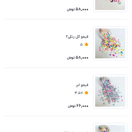
58,000
تومان
فیمو گل رنگی۲
5
58,000
تومان
فیمو ابر
4.57
66,000
تومان