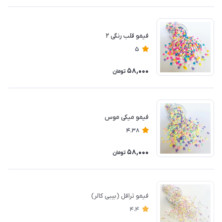
فیمو قلب رنگی ۲
5
58,000
تومان
فیمو میکی موس
4.38
58,000
تومان
فیمو ترافل (بیبی کالر)
4.4