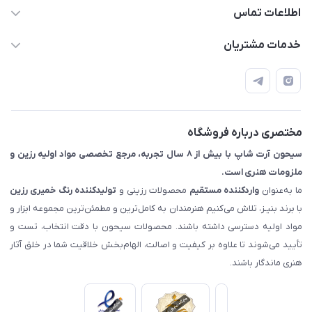
اطلاعات تماس
09133754672 (ساعات پاسخگویی ۸ صبح تا ۱۸ عصر) -
خدمات مشتریان
روزهای تعطیل ما هم تعطیلیم🌹
📝 قوانین و مقررات
📖 راهنما
اصفهان - خیابان آتشگاه (فروش حضوری نداریم)
مختصری درباره فروشگاه
سیحون آرت شاپ با بیش از ۸ سال تجربه، مرجع تخصصی مواد اولیه رزین و
ملزومات هنری است.
ما به‌عنوان
واردکننده مستقیم
محصولات رزینی و
تولیدکننده رنگ
خمیری رزین
با برند بنیـز، تلاش می‌کنیم هنرمندان به کامل‌ترین و مطمئن‌ترین مجموعه ابزار و
مواد اولیه دسترسی داشته باشند. محصولات سیحون با دقت انتخاب، تست و
تأیید می‌شوند تا علاوه بر کیفیت و اصالت، الهام‌بخش خلاقیت شما در خلق آثار
هنری ماندگار باشند.