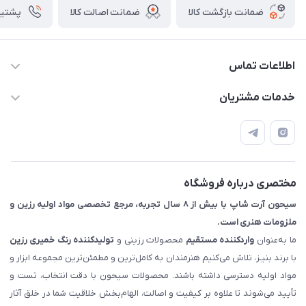
ضمانت بازگشت کالا
ضمانت اصالت کالا
پشتیبانی ۴
اطلاعات تماس
09133754672 (ساعات پاسخگویی ۸ صبح تا ۱۸ عصر) -
خدمات مشتریان
روزهای تعطیل ما هم تعطیلیم🌹
📝 قوانین و مقررات
📖 راهنما
اصفهان - خیابان آتشگاه (فروش حضوری نداریم)
مختصری درباره فروشگاه
سیحون آرت شاپ با بیش از ۸ سال تجربه، مرجع تخصصی مواد اولیه رزین و
ملزومات هنری است.
ما به‌عنوان
واردکننده مستقیم
محصولات رزینی و
تولیدکننده رنگ
خمیری رزین
با برند بنیـز، تلاش می‌کنیم هنرمندان به کامل‌ترین و مطمئن‌ترین مجموعه ابزار و
مواد اولیه دسترسی داشته باشند. محصولات سیحون با دقت انتخاب، تست و
تأیید می‌شوند تا علاوه بر کیفیت و اصالت، الهام‌بخش خلاقیت شما در خلق آثار