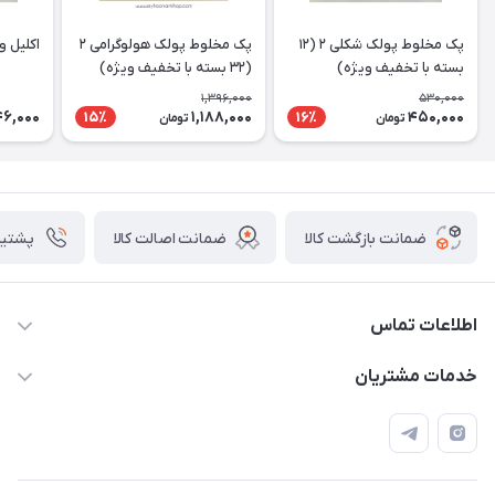
پک مخلوط پولک شکلی ۲ (۱۲
پک مخلوط پولک هولوگرامی ۲
اکلیل و
بسته با تخفیف ویژه)
(۳۲ بسته با تخفیف ویژه)
1,396,000
530,000
46,000
1,188,000
450,000
15٪
16٪
تومان
تومان
ضمانت بازگشت کالا
ضمانت اصالت کالا
پشتیبانی ۴
اطلاعات تماس
09133754672 (ساعات پاسخگویی ۸ صبح تا ۱۸ عصر) -
خدمات مشتریان
روزهای تعطیل ما هم تعطیلیم🌹
📝 قوانین و مقررات
📖 راهنما
اصفهان - خیابان آتشگاه (فروش حضوری نداریم)