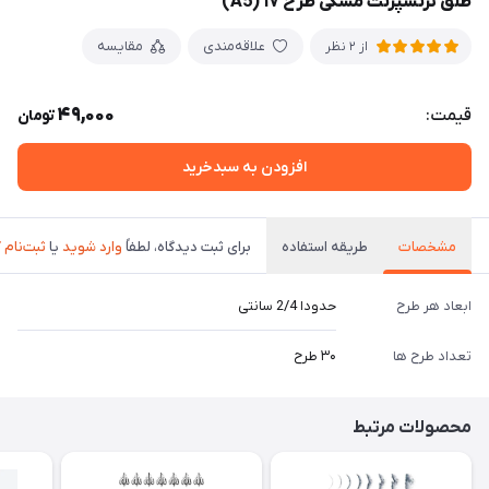
طلق ترنسپرنت مشکی طرح ۱۷ (A5)
علاقه‌مندی
مقایسه
از 2 نظر
49,000
قیمت:
تومان
افزودن به سبدخرید
مشخصات
طریقه استفاده
برای ثبت دیدگاه، لطفاً
وارد شوید
یا
ثبت‌نام 
ابعاد هر طرح
حدودا 2/4 سانتی
تعداد طرح ها
۳۰ طرح
محصولات مرتبط