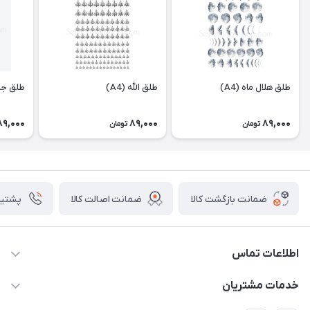
طلق هلال ماه (A4)
طلق الله (A4)
طلق جم
89,000
89,000
89,000
تومان
تومان
ضمانت بازگشت کالا
ضمانت اصالت کالا
پشتیبانی ۴
اطلاعات تماس
09133754672 (ساعات پاسخگویی ۸ صبح تا ۱۸ عصر) -
خدمات مشتریان
روزهای تعطیل ما هم تعطیلیم🌹