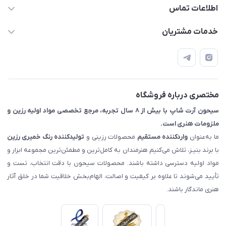
اطلاعات تماس
09133754672 (ساعات پاسخگویی ۸ صبح تا ۱۸ عصر) -
خدمات مشتریان
روزهای تعطیل ما هم تعطیلیم🌹
📝 قوانین و مقررات
📖 راهنما
اصفهان - خیابان آتشگاه (فروش حضوری نداریم)
مختصری درباره فروشگاه
سیحون آرت شاپ با بیش از ۸ سال تجربه، مرجع تخصصی مواد اولیه رزین و
ملزومات هنری است.
ما به‌عنوان
واردکننده مستقیم
محصولات رزینی و
تولیدکننده رنگ
خمیری رزین
با برند بنیـز، تلاش می‌کنیم هنرمندان به کامل‌ترین و مطمئن‌ترین مجموعه ابزار و
مواد اولیه دسترسی داشته باشند. محصولات سیحون با دقت انتخاب، تست و
تأیید می‌شوند تا علاوه بر کیفیت و اصالت، الهام‌بخش خلاقیت شما در خلق آثار
هنری ماندگار باشند.