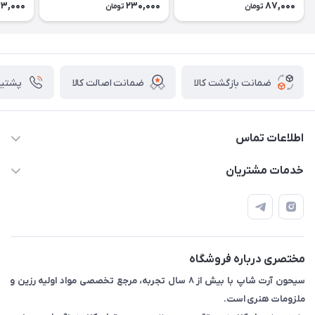
63,000
230,000
87,000
تومان
تومان
ضمانت بازگشت کالا
ضمانت اصالت کالا
پشتیبانی ۴
اطلاعات تماس
09133754672 (ساعات پاسخگویی ۸ صبح تا ۱۸ عصر) -
خدمات مشتریان
روزهای تعطیل ما هم تعطیلیم🌹
📝 قوانین و مقررات
📖 راهنما
اصفهان - خیابان آتشگاه (فروش حضوری نداریم)
مختصری درباره فروشگاه
سیحون آرت شاپ با بیش از ۸ سال تجربه، مرجع تخصصی مواد اولیه رزین و
ملزومات هنری است.