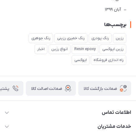
آبان 1399
برچسب‌ها
رزین
رنگ پودری
رنگ خمیری رزینی
رنگ جوهری
رزین اپوکسی
Resin epoxy
انواع رزین
اخبار
راه اندازی فروشگاه
اپوکسی
ضمانت بازگشت کالا
ضمانت اصالت کالا
پشتیبانی ۴
اطلاعات تماس
09133754672 (ساعات پاسخگویی ۸ صبح تا ۱۸ عصر) -
خدمات مشتریان
روزهای تعطیل ما هم تعطیلیم🌹