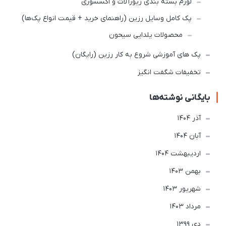
لوزم بسته بندی زیورآلات و اکسسوری
پک کامل وسایل رزین (راهنمای خرید + قیمت انواع پک‌ها)
محصولات یلدایی سیحون
پک های آموزشی شروع به کار رزین (رایگان)
تخفیفات شگفت انگیز
بایگانی نوشته‌ها
آذر 1404
آبان 1404
ارديبهشت 1404
بهمن 1403
شهریور 1403
مرداد 1403
دی 1399