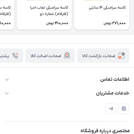
کاسه سرامیکی ۱۴ سانتی
کاسه سرامیکی لعاب احیا
کاسه سر
(فلزفام) شماره دو
(فلزفام
10,000
410,000
271,000
تومان
تومان
ضمانت بازگشت کالا
ضمانت اصالت کالا
پشتیبانی ۴
اطلاعات تماس
09133754672 (ساعات پاسخگویی ۸ صبح تا ۱۸ عصر) -
خدمات مشتریان
روزهای تعطیل ما هم تعطیلیم🌹
📝 قوانین و مقررات
📖 راهنما
اصفهان - خیابان آتشگاه (فروش حضوری نداریم)
مختصری درباره فروشگاه