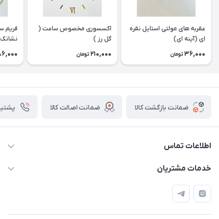
عقربه های مولتی استایل نقره
اکسسوری مخصوص ساعت (
فریم سا
ای (آینه ای)
گل رز )
نشانک 
86,000
210,000
36,000
تومان
تومان
ضمانت بازگشت کالا
ضمانت اصالت کالا
پشتیبانی ۴
اطلاعات تماس
09133754672 (ساعات پاسخگویی ۸ صبح تا ۱۸ عصر) -
خدمات مشتریان
روزهای تعطیل ما هم تعطیلیم🌹
📝 قوانین و مقررات
📖 راهنما
اصفهان - خیابان آتشگاه (فروش حضوری نداریم)