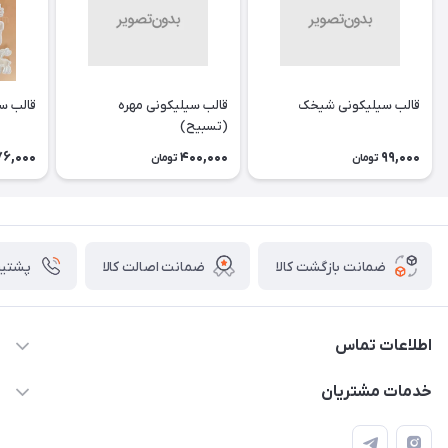
قالب سیلیکونی شیخک
قالب سیلیکونی مهره
قالب س
(تسبیح)
76,000
400,000
99,000
تومان
تومان
ضمانت بازگشت کالا
ضمانت اصالت کالا
پشتیبانی ۴
اطلاعات تماس
09133754672 (ساعات پاسخگویی ۸ صبح تا ۱۸ عصر) -
خدمات مشتریان
روزهای تعطیل ما هم تعطیلیم🌹
📝 قوانین و مقررات