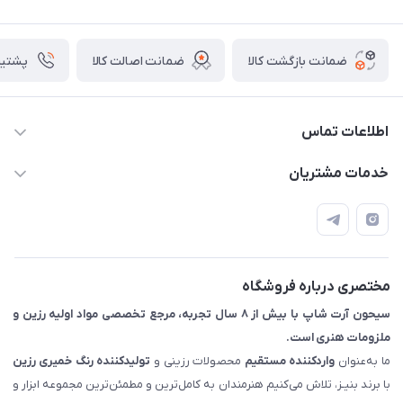
ضمانت بازگشت کالا
ضمانت اصالت کالا
پشتیبانی ۴
اطلاعات تماس
09133754672 (ساعات پاسخگویی ۸ صبح تا ۱۸ عصر) -
خدمات مشتریان
روزهای تعطیل ما هم تعطیلیم🌹
📝 قوانین و مقررات
📖 راهنما
اصفهان - خیابان آتشگاه (فروش حضوری نداریم)
مختصری درباره فروشگاه
سیحون آرت شاپ با بیش از ۸ سال تجربه، مرجع تخصصی مواد اولیه رزین و
ملزومات هنری است.
ما به‌عنوان
واردکننده مستقیم
محصولات رزینی و
تولیدکننده رنگ
خمیری رزین
با برند بنیـز، تلاش می‌کنیم هنرمندان به کامل‌ترین و مطمئن‌ترین مجموعه ابزار و