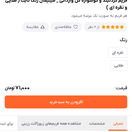
فریم گردنبند و گوشواره گل وارداتی _ مینیمال رنگ ثابت ( طلایی
و نقره ای )
هر فریم به صورت تک عرضه میشود
علاقه‌مندی
مقایسه
از 2 نظر
رنگ
نقره ای
طلایی
71,000
قیمت:
تومان
افزودن به سبدخرید
معرفی
مشخصات
مشاهده همه فریم‌های زیورآلات رزینی
برای ثبت 