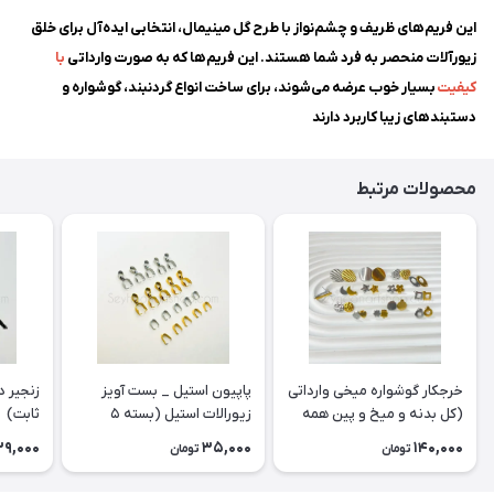
این فریم‌های ظریف و چشم‌نواز با طرح گل مینیمال، انتخابی ایده‌آل برای خلق
زیورآلات منحصر به فرد شما هستند. این فریم‌ها که به صورت وارداتی
با
کیفیت
بسیار خوب عرضه می‌شوند، برای ساخت انواع گردنبند، گوشواره و
دستبندهای زیبا کاربرد دارند
محصولات مرتبط
خرجکار گوشواره میخی وارداتی
پاپیون استیل _ بست آویز
زنجیر د
(کل بدنه و میخ و پین همه
زیورالات استیل (بسته ۵
ثابت)
۱۰۰٪ استیل) - جفتی
تایی)
39,000
35,000
140,000
تومان
تومان