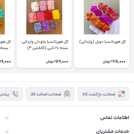
گل هورتانسیا دوبل (وارداتی)
گل هورتانسیا جاودان وارداتی-
گل هورت
بسته ۲۰ تایی (کالکشن ۳)
- بسته ۲۰ تایی(کالکشن۲
59,000
159,000
175,000
تومان
تومان
ضمانت بازگشت کالا
ضمانت اصالت کالا
پشتیبانی ۴
اطلاعات تماس
09133754672 (ساعات پاسخگویی ۸ صبح تا ۱۸ عصر) -
خدمات مشتریان