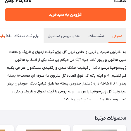
65,000
قیمت:
تومان
افزودن به سبدخرید
معرفی
مشخصات
نقد و بررسی محصول
برای ثبت دیدگاه، لطفاً
وار
به نظرتون مینیمال ترین و خاص ترین گل برای گیفت ازدواج و ظروف و هفت
سین هاتون و زیور آلات چیه ؟🤔 من میگم بی شک یکی از انتخاب هاتون
ژیپسوفیلا پرسی باشه از کیفیت خشک شدن و رنگبندی قشنگتون هر چی بگیم
کم گفتیم 🤌 و اینم بگم که فوق العاده گل مقرون به صرفه ای هست🌸 بسته
بندی ۹ تا ۱۱ شاخه داره (مقدار حدودی بسته ها طبق فیلم) دیگه خودتون بهتر
میدونید گل ژیپسوفیلا یا عروس اونم پرسی با گیف ازدواج و ظروف رزینی و
مخصوصا دفترچه و … چه جادویی میکنه
محصولات مرتبط