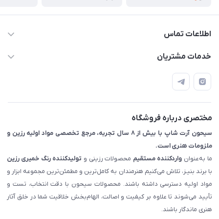
اطلاعات تماس
09133754672 (ساعات پاسخگویی ۸ صبح تا ۱۸ عصر) -
خدمات مشتریان
روزهای تعطیل ما هم تعطیلیم🌹
📝 قوانین و مقررات
📖 راهنما
اصفهان - خیابان آتشگاه (فروش حضوری نداریم)
مختصری درباره فروشگاه
سیحون آرت شاپ با بیش از ۸ سال تجربه، مرجع تخصصی مواد اولیه رزین و
ملزومات هنری است.
ما به‌عنوان
واردکننده مستقیم
محصولات رزینی و
تولیدکننده رنگ
خمیری رزین
با برند بنیـز، تلاش می‌کنیم هنرمندان به کامل‌ترین و مطمئن‌ترین مجموعه ابزار و
مواد اولیه دسترسی داشته باشند. محصولات سیحون با دقت انتخاب، تست و
تأیید می‌شوند تا علاوه بر کیفیت و اصالت، الهام‌بخش خلاقیت شما در خلق آثار
هنری ماندگار باشند.