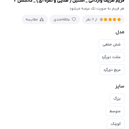
فریم ظریف وارداتی _ استیل ( طلایی و نقره ای) _ کالکشن ۲
هر فریم به صورت تک عرضه میشود
علاقه‌مندی
مقایسه
از 6 نظر
مدل
شش ضلعی
مثلث دورگرد
مربع دورگرد
سایز
بزرگ
متوسط
کوچک