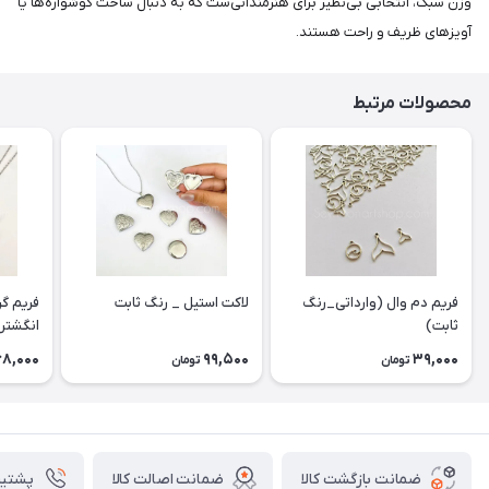
وزن سبک، انتخابی بی‌نظیر برای هنرمندانی‌ست که به دنبال ساخت گوشواره‌ها یا
آویزهای ظریف و راحت هستند.
محصولات مرتبط
فریم دم وال (وارداتی_رنگ
لاکت استیل _ رنگ ثابت
فریم گر
ثابت)
انگشتر 
رنگ ثا
68,000
99,500
39,000
تومان
تومان
ضمانت بازگشت کالا
ضمانت اصالت کالا
پشتیبانی ۴