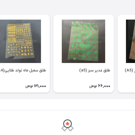
A)
طلق غدیر سبز (a5)
طلق سمبل ماه تولد طلایی(A4)
121,000
66,000
تومان
تومان