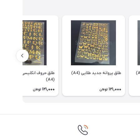
طلق پروانه جدید طلایی (A4)
طلق حروف انگلیسی گل دار طلایی
(A4)
121,000
121,000
تومان
تومان