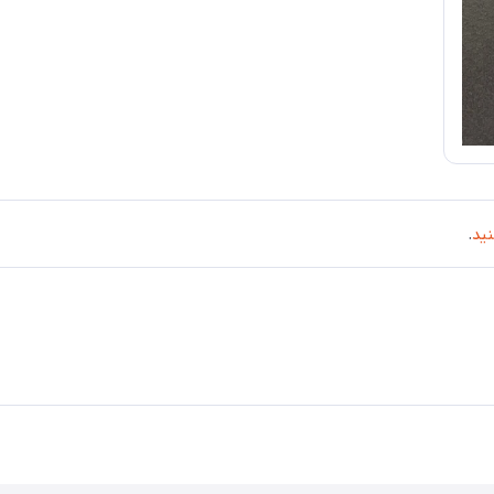
نید
.