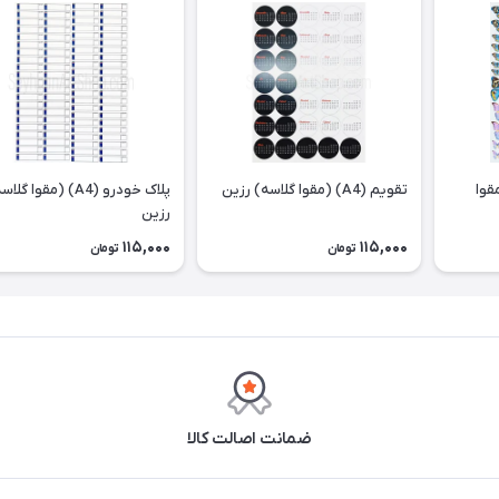
وانه سایز A4 (مقوا
تقویم (A4) (مقوا گلاسه) رزین
پلاک خودرو (A4) (مقوا گل
رزین
115,000
115,000
تومان
تومان
ضمانت اصالت کالا