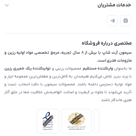
09133754672 (ساعات پاسخگویی ۸ صبح تا ۱۸ عصر) -
خدمات مشتریان
روزهای تعطیل ما هم تعطیلیم🌹
📝 قوانین و مقررات
📖 راهنما
اصفهان - خیابان آتشگاه (فروش حضوری نداریم)
مختصری درباره فروشگاه
سیحون آرت شاپ با بیش از ۸ سال تجربه، مرجع تخصصی مواد اولیه رزین و
ملزومات هنری است.
ما به‌عنوان
واردکننده مستقیم
محصولات رزینی و
تولیدکننده رنگ
خمیری رزین
با برند بنیـز، تلاش می‌کنیم هنرمندان به کامل‌ترین و مطمئن‌ترین مجموعه ابزار و
مواد اولیه دسترسی داشته باشند. محصولات سیحون با دقت انتخاب، تست و
تأیید می‌شوند تا علاوه بر کیفیت و اصالت، الهام‌بخش خلاقیت شما در خلق آثار
هنری ماندگار باشند.