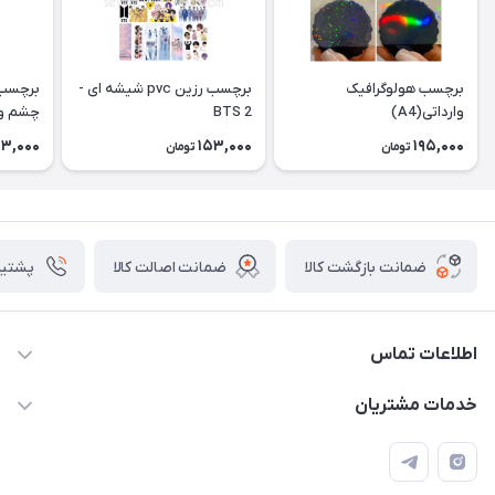
برچسب هولوگرافیک
برچسب رزین pvc شیشه ای -
وارداتی(A4)
BTS 2
چشم و 
53,000
153,000
195,000
تومان
تومان
ضمانت بازگشت کالا
ضمانت اصالت کالا
پشتیبانی ۴
اطلاعات تماس
09133754672 (ساعات پاسخگویی ۸ صبح تا ۱۸ عصر) -
خدمات مشتریان
روزهای تعطیل ما هم تعطیلیم🌹
📝 قوانین و مقررات
📖 راهنما