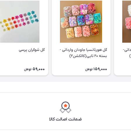
اتی-
گل هورتانسیا جاودان وارداتی -
گل شوکران پرسی
بسته ۲۰ تایی(کالکشن۲)
59,000
159,000
تومان
تومان
ضمانت اصالت کالا