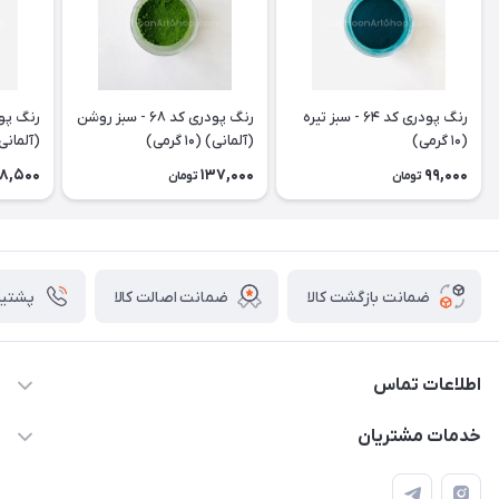
رنگ پودری کد ۶۴ - سبز تیره
رنگ پودری کد ۶۸ - سبز روشن
(۱۰ گرمی)
(آلمانی) (۱۰ گرمی)
(آلمانی) (۱۵
48,500
137,000
99,000
تومان
تومان
ضمانت بازگشت کالا
ضمانت اصالت کالا
پشتیبانی ۴
اطلاعات تماس
09133754672 (ساعات پاسخگویی ۸ صبح تا ۱۸ عصر) -
خدمات مشتریان
روزهای تعطیل ما هم تعطیلیم🌹
📝 قوانین و مقررات