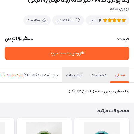
رنگ پودری کد ۶۹ - سبز ساده (بلک لایت) (۲۰گرمی)
پودری ساده
علاقه‌مندی
مقایسه
از 1 نظر
190,500
قیمت:
تومان
افزودن به سبدخرید
معرفی
مشخصات
توضیحات
برای ثبت دیدگاه، لطفاً
وارد شوید
یا
ثب
رنگ هاي پودري ساده (با تنوع ۲۲ رنگ)
محصولات مرتبط