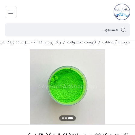
سیحون آرت شاپ
/
فهرست محصولات
/
رنگ پودری کد ۶۹ - سبز ساده (بلک لایت) (۲۰گرمی)