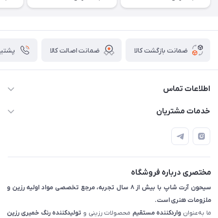
ضمانت بازگشت کالا
ضمانت اصالت کالا
پشتیبانی ۴
اطلاعات تماس
09133754672 (ساعات پاسخگویی ۸ صبح تا ۱۸ عصر) -
خدمات مشتریان
روزهای تعطیل ما هم تعطیلیم🌹
📝 قوانین و مقررات
📖 راهنما
اصفهان - خیابان آتشگاه (فروش حضوری نداریم)
مختصری درباره فروشگاه
سیحون آرت شاپ با بیش از ۸ سال تجربه، مرجع تخصصی مواد اولیه رزین و
ملزومات هنری است.
ما به‌عنوان
واردکننده مستقیم
محصولات رزینی و
تولیدکننده رنگ
خمیری رزین