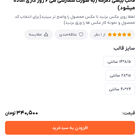
قالب بیضی دفرمه (به صورت سفارشی طی ۶ روز کاری آماده
میشود)
لطفا روی عکس بزنید تا عکس محصول را واضح تر ببینید(برای انتخاب کد
محصول و نمونه کار عکس ها را ورق بزنید)
علاقه‌مندی
مقایسه
از 1 نظر
سایز قالب
۸/۵*۱۴ سانتی
۱۸*۲۸ سانتی
۲۴*۴۰ سانتی
340,500
قیمت:
تومان
افزودن به سبدخرید