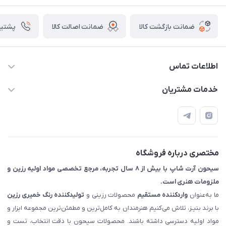
ضمانت بازگشت کالا
ضمانت اصالت کالا
پشتیبانی ۴
اطلاعات تماس
09133754672 (ساعات پاسخگویی ۸ صبح تا ۱۸ عصر) -
خدمات مشتریان
روزهای تعطیل ما هم تعطیلیم🌹
📝 قوانین و مقررات
📖 راهنما
اصفهان - خیابان آتشگاه (فروش حضوری نداریم)
مختصری درباره فروشگاه
سیحون آرت شاپ با بیش از ۸ سال تجربه، مرجع تخصصی مواد اولیه رزین و
ملزومات هنری است.
ما به‌عنوان
واردکننده مستقیم
محصولات رزینی و
تولیدکننده رنگ
خمیری رزین
با برند بنیـز، تلاش می‌کنیم هنرمندان به کامل‌ترین و مطمئن‌ترین مجموعه ابزار و
مواد اولیه دسترسی داشته باشند. محصولات سیحون با دقت انتخاب، تست و