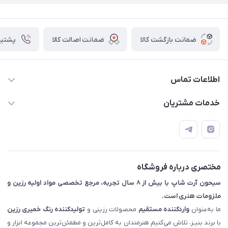
ضمانت بازگشت کالا
ضمانت اصالت کالا
پشتیبانی ۴
اطلاعات تماس
09133754672 (ساعات پاسخگویی ۸ صبح تا ۱۸ عصر) -
خدمات مشتریان
روزهای تعطیل ما هم تعطیلیم🌹
📝 قوانین و مقررات
📖 راهنما
اصفهان - خیابان آتشگاه (فروش حضوری نداریم)
مختصری درباره فروشگاه
سیحون آرت شاپ با بیش از ۸ سال تجربه، مرجع تخصصی مواد اولیه رزین و
ملزومات هنری است.
ما به‌عنوان
واردکننده مستقیم
محصولات رزینی و
تولیدکننده رنگ
خمیری رزین
با برند بنیـز، تلاش می‌کنیم هنرمندان به کامل‌ترین و مطمئن‌ترین مجموعه ابزار و