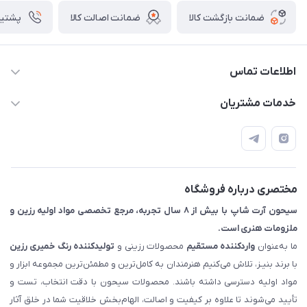
ضمانت بازگشت کالا
ضمانت اصالت کالا
پشتیبانی ۴
اطلاعات تماس
09133754672 (ساعات پاسخگویی ۸ صبح تا ۱۸ عصر) -
خدمات مشتریان
روزهای تعطیل ما هم تعطیلیم🌹
📝 قوانین و مقررات
📖 راهنما
اصفهان - خیابان آتشگاه (فروش حضوری نداریم)
مختصری درباره فروشگاه
سیحون آرت شاپ با بیش از ۸ سال تجربه، مرجع تخصصی مواد اولیه رزین و
ملزومات هنری است.
ما به‌عنوان
واردکننده مستقیم
محصولات رزینی و
تولیدکننده رنگ
خمیری رزین
با برند بنیـز، تلاش می‌کنیم هنرمندان به کامل‌ترین و مطمئن‌ترین مجموعه ابزار و
مواد اولیه دسترسی داشته باشند. محصولات سیحون با دقت انتخاب، تست و
تأیید می‌شوند تا علاوه بر کیفیت و اصالت، الهام‌بخش خلاقیت شما در خلق آثار