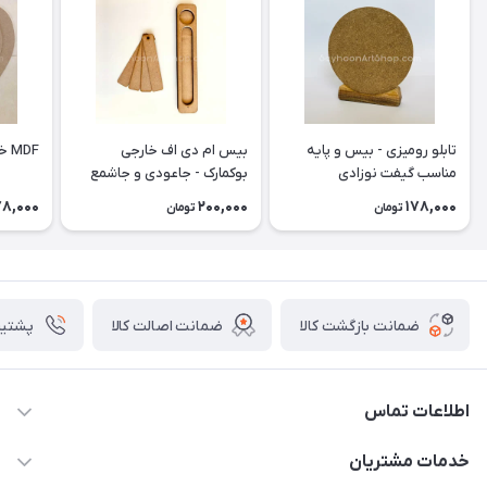
تابلو رومیزی - بیس و پایه
بیس ام دی اف خارجی
MDF خارجی طرح قلب
مناسب گیفت نوزادی
بوکمارک - جاعودی و جاشمع
وارمر
78,000
200,000
178,000
تومان
تومان
ضمانت بازگشت کالا
ضمانت اصالت کالا
پشتیبانی ۴
اطلاعات تماس
09133754672 (ساعات پاسخگویی ۸ صبح تا ۱۸ عصر) -
خدمات مشتریان
روزهای تعطیل ما هم تعطیلیم🌹