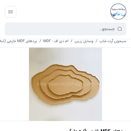
سیحون آرت شاپ
/
وسایل رزین
/
ام دی اف - MDF
/
بردهای MDF خارجی (لبه دار)