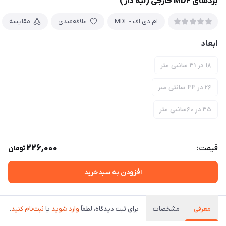
بردهای MDF خارجی (لبه دار)
ام دی اف - MDF
علاقه‌مندی
مقایسه
ابعاد
18 در 31 سانتی متر
26 در 44 سانتی متر
35 در 60سانتی متر
226,000
قیمت:
تومان
افزودن به سبدخرید
معرفی
مشخصات
برای ثبت دیدگاه، لطفاً
وارد شوید
یا
ثبت‌نام کنید
.