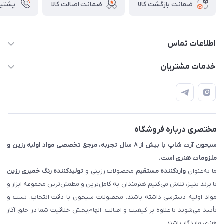
ضمانت بازگشت کالا
ضمانت اصالت کالا
پشتیبانی ۴
اطلاعات تماس
09133754672 (ساعات پاسخگویی ۸ صبح تا ۱۸ عصر) -
خدمات مشتریان
روزهای تعطیل ما هم تعطیلیم🌹
📝 قوانین و مقررات
📖 راهنما
اصفهان - خیابان آتشگاه (فروش حضوری نداریم)
مختصری درباره فروشگاه
سیحون آرت شاپ با بیش از ۸ سال تجربه، مرجع تخصصی مواد اولیه رزین و
ملزومات هنری است.
ما به‌عنوان
واردکننده مستقیم
محصولات رزینی و
تولیدکننده رنگ
خمیری رزین
با برند بنیـز، تلاش می‌کنیم هنرمندان به کامل‌ترین و مطمئن‌ترین مجموعه ابزار و
مواد اولیه دسترسی داشته باشند. محصولات سیحون با دقت انتخاب، تست و
تأیید می‌شوند تا علاوه بر کیفیت و اصالت، الهام‌بخش خلاقیت شما در خلق آثار
هنری ماندگار باشند.