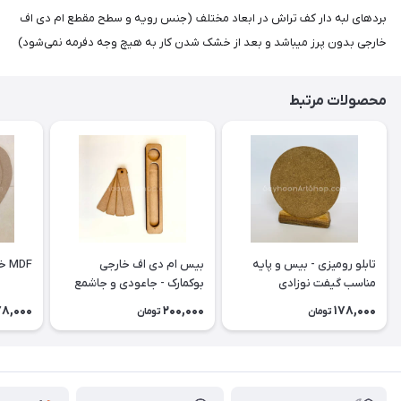
بردهای لبه دار کف تراش در ابعاد مختلف (جنس رویه و سطح مقطع ام دی اف
خارجی بدون پرز میباشد و بعد از خشک شدن کار به هیچ وجه دفرمه نمی‌شود)
محصولات مرتبط
تابلو رومیزی - بیس و پایه
بیس ام دی اف خارجی
MDF خارجی طرح قلب
مناسب گیفت نوزادی
بوکمارک - جاعودی و جاشمع
وارمر
78,000
200,000
178,000
تومان
تومان