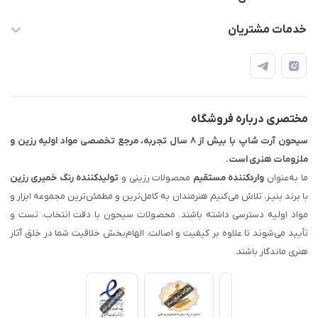
09133754672 (ساعات پاسخگویی ۸ صبح تا ۱۸ عصر) -
خدمات مشتریان
روزهای تعطیل ما هم تعطیلیم🌹
📝 قوانین و مقررات
📖 راهنما
اصفهان - خیابان آتشگاه (فروش حضوری نداریم)
مختصری درباره فروشگاه
سیحون آرت شاپ با بیش از ۸ سال تجربه، مرجع تخصصی مواد اولیه رزین و
ملزومات هنری است.
ما به‌عنوان
واردکننده مستقیم
محصولات رزینی و
تولیدکننده رنگ
خمیری رزین
با برند بنیـز، تلاش می‌کنیم هنرمندان به کامل‌ترین و مطمئن‌ترین مجموعه ابزار و
مواد اولیه دسترسی داشته باشند. محصولات سیحون با دقت انتخاب، تست و
تأیید می‌شوند تا علاوه بر کیفیت و اصالت، الهام‌بخش خلاقیت شما در خلق آثار
هنری ماندگار باشند.