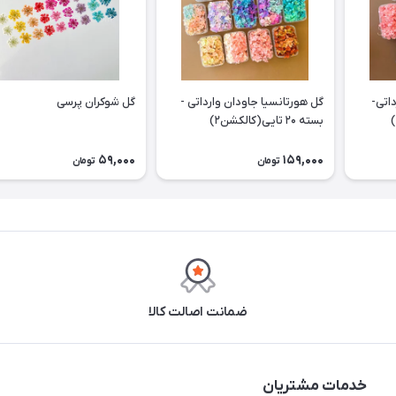
اتی-
گل هورتانسیا جاودان وارداتی -
گل شوکران پرسی
بسته ۲۰ تایی(کالکشن۲)
59,000
159,000
تومان
تومان
ضمانت اصالت کالا
خدمات مشتریان