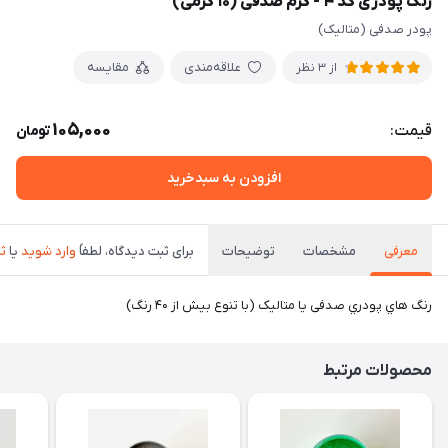
رنگ پودری کد ۴ - کرم صدفی (۱۰ گرمی)
پودر صدفی (متالیک)
علاقه‌مندی
مقایسه
از 3 نظر
105,000
قیمت:
تومان
افزودن به سبدخرید
معرفی
مشخصات
توضیحات
برای ثبت دیدگاه، لطفاً
وارد شوید
یا
ثب
رنگ هاي پودري صدفی یا متالیک (با تنوع بیش از ۴۰ رنگ)
محصولات مرتبط