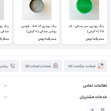
رنگ پودری سبز صدفی - کد
رنگ‌ پودری کد ۵۵ - طوسی
۶۵ (۱۰ گرمی)
روشن صدفی (۱۰ گرمی)
گرمی)
8,500
105,000
105,000
تومان
تومان
ضمانت بازگشت کالا
ضمانت اصالت کالا
پشتیبانی ۴
اطلاعات تماس
09133754672 (ساعات پاسخگویی ۸ صبح تا ۱۸ عصر) -
خدمات مشتریان
روزهای تعطیل ما هم تعطیلیم🌹
📝 قوانین و مقررات