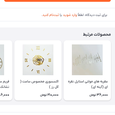
برای ثبت دیدگاه، لطفاً
وارد شوید
یا
ثبت‌نام کنید
.
محصولات مرتبط
عقربه های مولتی استایل نقره
اکسسوری مخصوص ساعت (
فریم سا
ای (آینه ای)
گل رز )
نشانک 
86,000
210,000
36,000
تومان
تومان