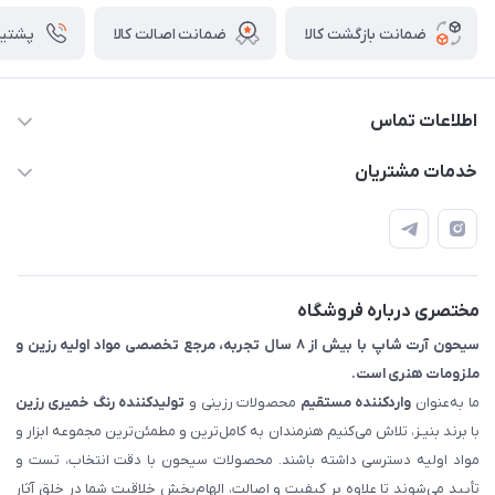
ضمانت بازگشت کالا
ضمانت اصالت کالا
پشتیبانی ۴
اطلاعات تماس
09133754672 (ساعات پاسخگویی ۸ صبح تا ۱۸ عصر) -
خدمات مشتریان
روزهای تعطیل ما هم تعطیلیم🌹
📝 قوانین و مقررات
📖 راهنما
اصفهان - خیابان آتشگاه (فروش حضوری نداریم)
مختصری درباره فروشگاه
سیحون آرت شاپ با بیش از ۸ سال تجربه، مرجع تخصصی مواد اولیه رزین و
ملزومات هنری است.
ما به‌عنوان
واردکننده مستقیم
محصولات رزینی و
تولیدکننده رنگ
خمیری رزین
با برند بنیـز، تلاش می‌کنیم هنرمندان به کامل‌ترین و مطمئن‌ترین مجموعه ابزار و
مواد اولیه دسترسی داشته باشند. محصولات سیحون با دقت انتخاب، تست و
تأیید می‌شوند تا علاوه بر کیفیت و اصالت، الهام‌بخش خلاقیت شما در خلق آثار