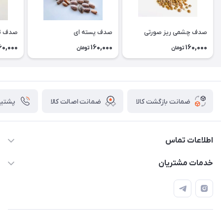
صدف چشمی ریز صورتی
صدف پسته ای
صدف تن
60,000
160,000
160,000
تومان
تومان
ضمانت بازگشت کالا
ضمانت اصالت کالا
پشتیبانی ۴
اطلاعات تماس
09133754672 (ساعات پاسخگویی ۸ صبح تا ۱۸ عصر) -
خدمات مشتریان
روزهای تعطیل ما هم تعطیلیم🌹
📝 قوانین و مقررات
📖 راهنما
اصفهان - خیابان آتشگاه (فروش حضوری نداریم)