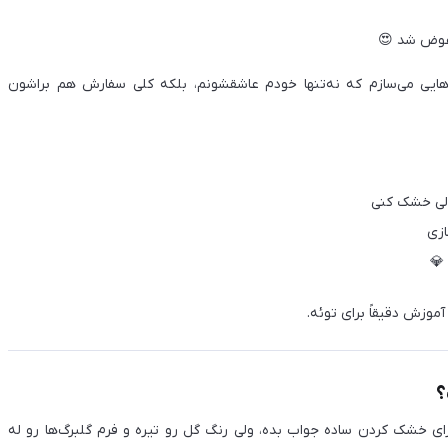
آشنا شدم،
الان گل‌هام مثل روز اول تازه و خوش‌رنگ می‌مونن و گوشواره‌هایی می
، سریع و اص
بعد
و 
💡 اگه اهل ساخت زیورآ

روش‌های سنتی مثل آویزون کردن یا گذاشتن بین کتاب شاید برای خشک کرد