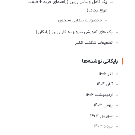
پک کامل وسایل رزین (راهنمای خرید + قیمت
انواع پک‌ها)
محصولات یلدایی سیحون
پک های آموزشی شروع به کار رزین (رایگان)
تخفیفات شگفت انگیز
بایگانی نوشته‌ها
آذر 1404
آبان 1404
ارديبهشت 1404
بهمن 1403
شهریور 1403
مرداد 1403