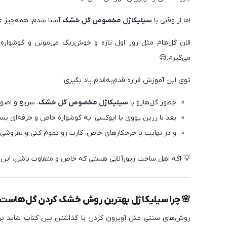
 همه‌چیز عوض شد 😍
سیلیکاژل مخصوص گل خشک
اما از وقتی با
‌سازم که نه‌تنها خودم عاشقشونم، بلکه کلی سفارش هم براشون
می‌گیرم.😊
توی این آموزش قراره قدم‌به‌قدم یاد بگیری:
ولی خشک کنی
سیلیکاژل مخصوص گل خشک
چطور گل‌هارو با
 با رزین یووی یا اپوکسی، یه گوشواره خاص و حرفه‌ای بسازی
در نهایت با خرجکارهای خاص، کارت رو تموم کنی و بفروشی 💎
لاتی هستی که خاص و متفاوت باشن، این آموزش دقیقاً برای توئه.
 چرا سیلیکاژل بهترین روش خشک کردن گل‌هاست؟
ن ساده جواب بده، ولی رنگ گل رو تیره و فرم گلبرگ‌ها رو له