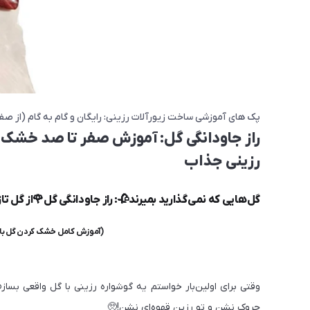
پک های آموزشی ساخت زیورآلات رزینی: رایگان و گام به گام (از صف
راز جاودانگی گل: آموزش صفر تا صد خشک 
رزینی جذاب
گل‌هایی که نمی‌گذارید بمیرند🥀: راز جاودانگی گل🌹از گل تاز
(آموزش کامل خشک کردن گل با 
وقتی برای اولین‌بار خواستم یه گوشواره رزینی با گل واقعی بس
چروک نشن و تو رزین قهوه‌ای نشن!🥺