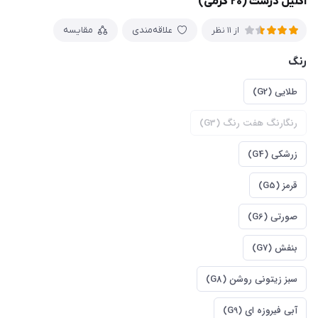
اکلیل درشت (۲۰ گرمی)
علاقه‌مندی
مقایسه
از 11 نظر
رنگ
طلایی (G2)
رنگارنگ هفت رنگ (G3)
زرشکی (G4)
قرمز (G5)
صورتی (G6)
بنفش (G7)
سبز زیتونی روشن (G8)
آبی فیروزه ای (G9)