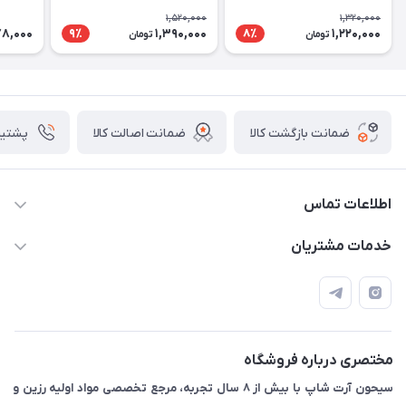
1,520,000
1,320,000
78,000
1,390,000
1,220,000
9٪
8٪
تومان
تومان
ضمانت بازگشت کالا
ضمانت اصالت کالا
پشتیبانی ۴
اطلاعات تماس
09133754672 (ساعات پاسخگویی ۸ صبح تا ۱۸ عصر) -
خدمات مشتریان
روزهای تعطیل ما هم تعطیلیم🌹
📝 قوانین و مقررات
📖 راهنما
اصفهان - خیابان آتشگاه (فروش حضوری نداریم)
مختصری درباره فروشگاه
سیحون آرت شاپ با بیش از ۸ سال تجربه، مرجع تخصصی مواد اولیه رزین و