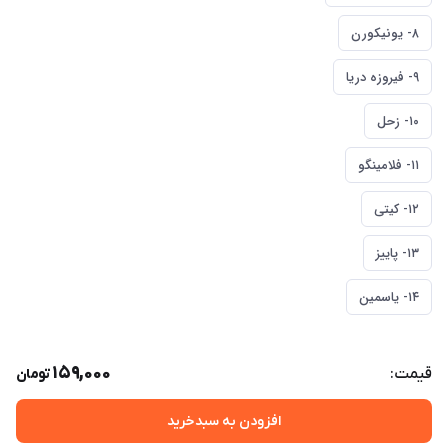
۸- یونیکورن
۹- فیروزه دریا
۱۰- زحل
۱۱- فلامینگو
۱۲- کیتی
۱۳- پاییز
۱۴- یاسمین
159,000
قیمت:
تومان
افزودن به سبدخرید