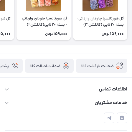
گل هورتانسیا جاودان وارداتی-
گل هورتانسیا جاودان وارداتی
گل هورت
بسته ۲۰ تایی (کالکشن ۳)
- بسته ۲۰ تایی(کالکشن۲)
95,000
159,000
159,000
تومان
تومان
ضمانت بازگشت کالا
ضمانت اصالت کالا
پشتیبانی ۴
اطلاعات تماس
09133754672 (ساعات پاسخگویی ۸ صبح تا ۱۸ عصر) -
خدمات مشتریان
روزهای تعطیل ما هم تعطیلیم🌹
📝 قوانین و مقررات
📖 راهنما
اصفهان - خیابان آتشگاه (فروش حضوری نداریم)