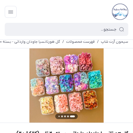
سیحون آرت شاپ
/
فهرست محصولات
/
گل هورتانسیا جاودان وارداتی - بسته ۲۰ تایی(کالکشن۲)