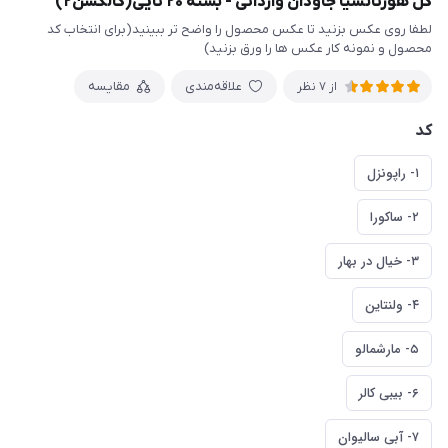
گل هورتانسیا جاودان وارداتی - بسته ۲۰ تایی(کالکشن۲)
لطفا روی عکس بزنید تا عکس محصول را واضح تر ببینید(برای انتخاب کد
محصول و نمونه کار عکس ها را ورق بزنید)
علاقه‌مندی
مقایسه
از 7 نظر
کد
۱- راپونزل
۲- ساکورا
۳- خیال در بهار
۴- ولنتاین
۵- مارشمالو
۶- بیبی کالر
۷- آبی سالیوان