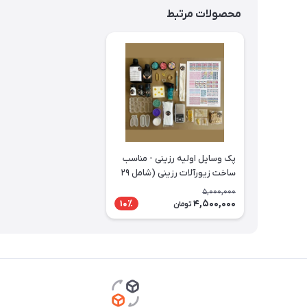
محصولات مرتبط
پک وسایل اولیه رزینی - مناسب
ساخت زیورآلات رزینی (شامل ۲۹
ابزار کاربردی) با تخفیف ویژه
5,000,000
4,500,000
10٪
تومان