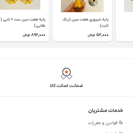
پایه شیپوری هفت سین (رنگ
پایه هفت سین ست ۶
ثابت)
طلایی)
892,000
52,000
تومان
تومان
ضمانت اصالت کالا
خدمات مشتریان
📝 قوانین و مقررات