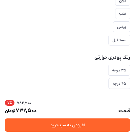
مربع
قلب
بیضی
مستطیل
رنگ پودری حرارتی
۳۵ درجه
۴۵ درجه
7٪
782,500
732,500
قیمت:
تومان
افزودن به سبدخرید