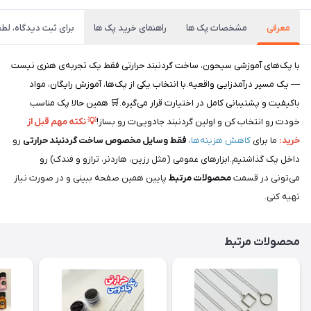
معرفی
مشخصات پک ها
راهنمای خرید پک ها
برای ثبت دیدگاه، لطف
با پک‌های آموزشی سیحون، ساخت گردنبند حرارتی فقط یک تجربه‌ی هنری نیست
— یک مسیر درآمدزایی واقعیه.با انتخاب یکی از پک‌ها، آموزش رایگان، مواد
باکیفیت و پشتیبانی کامل در اختیارت قرار می‌گیره.🛒 همین حالا پک مناسب
خودت رو انتخاب کن و اولین گردنبند جادویی‌ت رو بساز!
💡 نکته مهم قبل از
خرید:
ما برای
کاهش هزینه‌ها
،
فقط
وسایل مخصوص ساخت گردنبند حرارتی
رو
داخل پک گذاشتیم.ابزارهای عمومی (مثل رزین، هاردنر، ترازو و فندک) رو
می‌تونی در قسمت
محصولات مرتبط
پایین همین صفحه ببینی و در صورت نیاز
تهیه کنی.
محصولات مرتبط