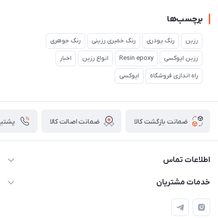
برچسب‌ها
رزین
رنگ پودری
رنگ خمیری رزینی
رنگ جوهری
رزین اپوکسی
Resin epoxy
انواع رزین
اخبار
راه اندازی فروشگاه
اپوکسی
ضمانت بازگشت کالا
ضمانت اصالت کالا
پشتیبانی ۴
اطلاعات تماس
09133754672 (ساعات پاسخگویی ۸ صبح تا ۱۸ عصر) -
خدمات مشتریان
روزهای تعطیل ما هم تعطیلیم🌹
📝 قوانین و مقررات
📖 راهنما