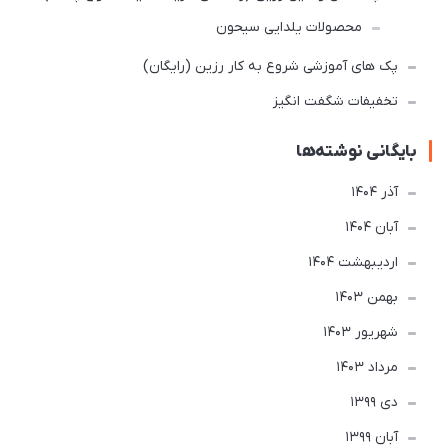
محصولات یلدایی سیحون
پک های آموزشی شروع به کار رزین (رایگان)
تخفیفات شگفت انگیز
بایگانی نوشته‌ها
آذر 1404
آبان 1404
ارديبهشت 1404
بهمن 1403
شهریور 1403
مرداد 1403
دی 1399
آبان 1399