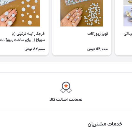
داتی _
آویز زیورآلات
خرجکار آینه تزئینی (با
سوراخ)_برای ساخت زیورآلات
82,000
116,000
تومان
تومان
ضمانت اصالت کالا
خدمات مشتریان