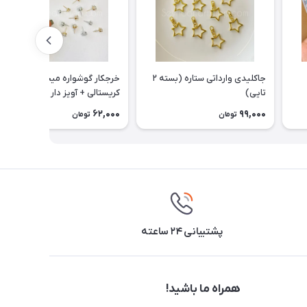
جاکلیدی وارداتی ستاره (بسته ۲
خرجکار گوشواره میخی نگین
تایی)
کریستالی + آویز دار و رنگ ثابت -
جفتی
62,000
99,000
تومان
تومان
پشتیبانی ۲۴ ساعته
همراه ما باشید!