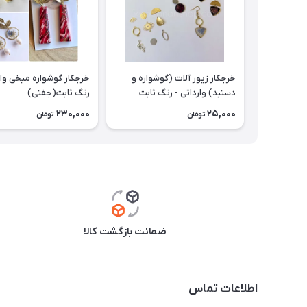
خرجکار زیور آلات (گوشواره و
خرجکار گوشواره میخی وار
دستبد) وارداتی - رنگ ثابت
رنگ ثابت(جفتی)
230,000
25,000
تومان
تومان
ضمانت بازگشت کالا
اطلاعات تماس