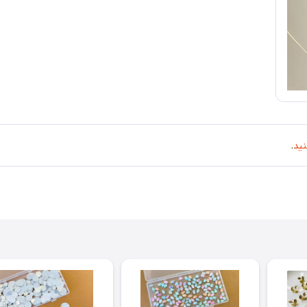
نید
.