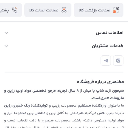
ضمانت بازگشت کالا
ضمانت اصالت کالا
پشتیبانی ۴
اطلاعات تماس
09133754672 (ساعات پاسخگویی ۸ صبح تا ۱۸ عصر) -
خدمات مشتریان
روزهای تعطیل ما هم تعطیلیم🌹
📝 قوانین و مقررات
📖 راهنما
اصفهان - خیابان آتشگاه (فروش حضوری نداریم)
مختصری درباره فروشگاه
سیحون آرت شاپ با بیش از ۸ سال تجربه، مرجع تخصصی مواد اولیه رزین و
ملزومات هنری است.
ما به‌عنوان
واردکننده مستقیم
محصولات رزینی و
تولیدکننده رنگ
خمیری رزین
با برند بنیـز، تلاش می‌کنیم هنرمندان به کامل‌ترین و مطمئن‌ترین مجموعه ابزار و
مواد اولیه دسترسی داشته باشند. محصولات سیحون با دقت انتخاب، تست و
تأیید می‌شوند تا علاوه بر کیفیت و اصالت، الهام‌بخش خلاقیت شما در خلق آثار