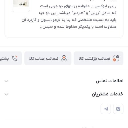
رزین اپوکسی از خانواده رزینهای دو جزیی است
که شامل “رزین” و “هاردنر” میباشد. این دو جزء
باید به نسبت مشخصی که بنا به فرمولاسیون و کاربرد آن
متفاوت است با یکدیگر مخلوط شده و سپس...
ضمانت بازگشت کالا
ضمانت اصالت کالا
پشتیبانی ۴
اطلاعات تماس
09133754672 (ساعات پاسخگویی ۸ صبح تا ۱۸ عصر) -
خدمات مشتریان
روزهای تعطیل ما هم تعطیلیم🌹
📝 قوانین و مقررات
📖 راهنما
اصفهان - خیابان آتشگاه (فروش حضوری نداریم)