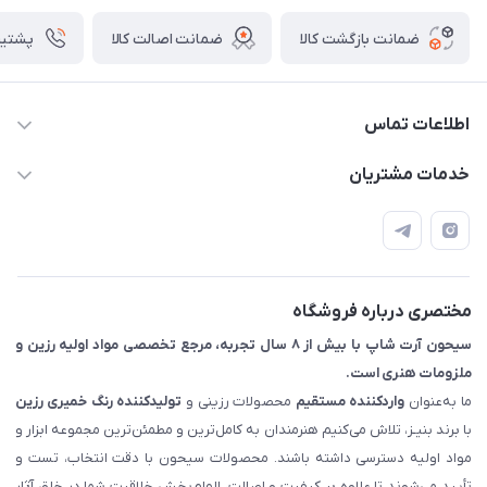
ضمانت بازگشت کالا
ضمانت اصالت کالا
پشتیبانی ۴
اطلاعات تماس
09133754672 (ساعات پاسخگویی ۸ صبح تا ۱۸ عصر) -
خدمات مشتریان
روزهای تعطیل ما هم تعطیلیم🌹
📝 قوانین و مقررات
📖 راهنما
اصفهان - خیابان آتشگاه (فروش حضوری نداریم)
مختصری درباره فروشگاه
سیحون آرت شاپ با بیش از ۸ سال تجربه، مرجع تخصصی مواد اولیه رزین و
ملزومات هنری است.
ما به‌عنوان
واردکننده مستقیم
محصولات رزینی و
تولیدکننده رنگ
خمیری رزین
با برند بنیـز، تلاش می‌کنیم هنرمندان به کامل‌ترین و مطمئن‌ترین مجموعه ابزار و
مواد اولیه دسترسی داشته باشند. محصولات سیحون با دقت انتخاب، تست و
تأیید می‌شوند تا علاوه بر کیفیت و اصالت، الهام‌بخش خلاقیت شما در خلق آثار